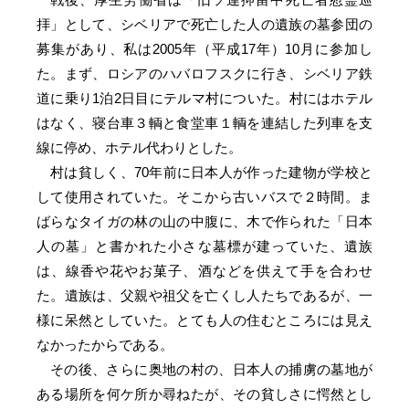
拝」として、シベリアで死亡した人の遺族の墓参団の
募集があり、私は2005年（平成17年）10月に参加し
た。まず、ロシアのハバロフスクに行き、シベリア鉄
道に乗り1泊2日目にテルマ村についた。村にはホテル
はなく、寝台車３輌と食堂車１輌を連結した列車を支
線に停め、ホテル代わりとした。
村は貧しく、70年前に日本人が作った建物が学校と
して使用されていた。そこから古いバスで２時間。ま
ばらなタイガの林の山の中腹に、木で作られた「日本
人の墓」と書かれた小さな墓標が建っていた、遺族
は、線香や花やお菓子、酒などを供えて手を合わせ
た。遺族は、父親や祖父を亡くし人たちであるが、一
様に呆然としていた。とても人の住むところには見え
なかったからである。
その後、さらに奥地の村の、日本人の捕虜の墓地が
ある場所を何ケ所か尋ねたが、その貧しさに愕然とし