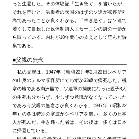
っと生還した。その体験記「生き急ぐ」を書いたが、
それを読むと、労働者の天国のはずのソ連が収容所列
島であったことが良くわかる。「生き急ぐ」はソ連で
若くして自殺した反体制詩人エセーニンの詩の一節か
ら取っている。内村が10年間心の支えとして読んだ詩
集である。
父親の無念
私の父親は、1947年（昭和22）年2月22日シベリア
の山奥のテルマ収容所にてわずか33歳で病死した。極
寒の地である満洲里で、ソ連軍の捕虜になった親子3人
の生死も分からず、少しずつ意識がなくなっていった
であろう父親の無念さが良くわかる。1947年（昭和22
年）の冬は特別の寒波がシベリアを襲い、多くの日本
人が死んだ。生き残った者は、その後は、多くは日本
に帰還している。
戦後、厚生労働省は「旧ソ連抑留中死亡者慰霊巡