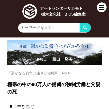
アートセンターサカモト
栃木文化社 BIOS編集室
「遥かなる戦争と遠ざかる昭和」No.4
極寒の中の60万人の捕虜の強制労働と父親
の死
「生き急ぐ」