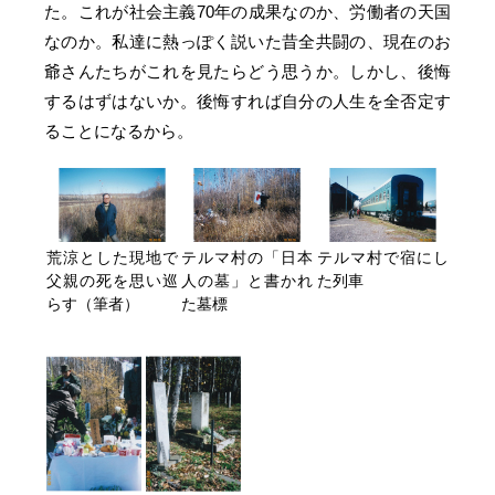
た。これが社会主義70年の成果なのか、労働者の天国
なのか。私達に熱っぽく説いた昔全共闘の、現在のお
爺さんたちがこれを見たらどう思うか。しかし、後悔
するはずはないか。後悔すれば自分の人生を全否定す
ることになるから。
荒涼とした現地で
テルマ村の「日本
テルマ村で宿にし
父親の死を思い巡
人の墓」と書かれ
た列車
らす（筆者）
た墓標