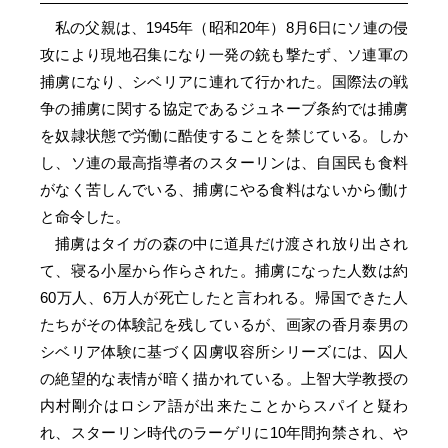
私の父親は、1945年（昭和20年）8月6日にソ連の侵
攻により現地召集になり一発の銃も撃たず、ソ連軍の
捕虜になり、シベリアに連れて行かれた。国際法の戦
争の捕虜に関する協定であるジュネーブ条約では捕虜
を奴隷状態で労働に酷使することを禁じている。しか
し、ソ連の最高指導者のスターリンは、自国民も食料
がなく苦しんでいる、捕虜にやる食料はないから働け
と命令した。
捕虜はタイガの森の中に道具だけ渡され放り出され
て、寝る小屋から作らされた。捕虜になった人数は約
60万人、6万人が死亡したと言われる。帰国できた人
たちがその体験記を残しているが、画家の香月泰男の
シベリア体験に基づく囚虜収容所シリーズには、囚人
の絶望的な表情が暗く描かれている。上智大学教授の
内村剛介はロシア語が出来たことからスパイと疑わ
れ、スターリン時代のラーゲリに10年間拘禁され、や