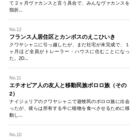
て２ヶ月ヴァカンスと言う具合で、みんなヴァカンスを
指折...
No.12
フランス人居住区とカンボスのえこひいき
クワヤシャニに引っ越したが、まだ社宅が未完成で、１
ヶ月ほど全員がトレーラー・ハウスに住むことになっ
た。2D...
No.11
エチオピア人の友人と移動民族ボロロ族（その
2）
ナイジェリアのクワヤシャニで遊牧民のボロロ族に出会
ったが、彼らは所有する牛に植物を食べさせるために移
動し...
No.10