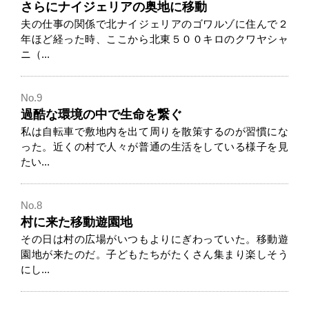
さらにナイジェリアの奥地に移動
夫の仕事の関係で北ナイジェリアのゴワルゾに住んで２
年ほど経った時、ここから北東５００キロのクワヤシャ
ニ（...
No.9
過酷な環境の中で生命を繋ぐ
私は自転車で敷地内を出て周りを散策するのが習慣にな
った。近くの村で人々が普通の生活をしている様子を見
たい...
No.8
村に来た移動遊園地
その日は村の広場がいつもよりにぎわっていた。移動遊
園地が来たのだ。子どもたちがたくさん集まり楽しそう
にし...