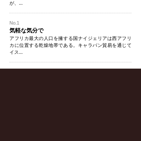
が、...
No.1
気軽な気分で
アフリカ最大の人口を擁する国ナイジェリアは西アフリ
カに位置する乾燥地帯である。キャラバン貿易を通じて
イス...