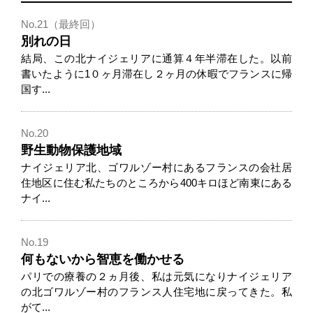
No.21（最終回）
別れの日
結局、この北ナイジェリアに通算４年半滞在した。以前
書いたように1０ヶ月滞在し２ヶ月の休暇でフランスに帰
国す...
No.20
野生動物保護地域
ナイジェリア北、ゴワルゾー村にあるフランスの会社居
住地区に住む私たちのところから400キロほど南東にある
ナイ...
No.19
何もないから智恵を働かせる
パリでの療養の２ヵ月後、私は元気になりナイジェリア
の北ゴワルゾー村のフランス人住宅地に戻ってきた。私
がて...