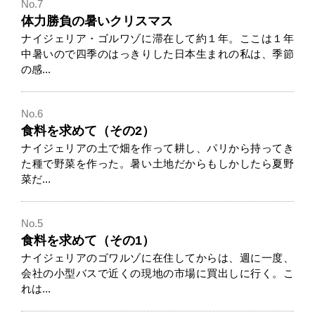
No.7
体力勝負の暑いクリスマス
ナイジェリア・ゴルワゾに滞在して約１年。ここは１年
中暑いので四季のはっきりした日本生まれの私は、季節
の感...
No.6
食料を求めて（その2）
ナイジェリアの土で畑を作って耕し、パリから持ってき
た種で野菜を作った。暑い土地だからもしかしたら夏野
菜だ...
No.5
食料を求めて（その1）
ナイジェリアのゴワルゾに在住してからは、週に一度、
会社の小型バスで近くの現地の市場に買出しに行く。こ
れは...