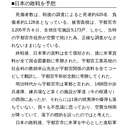
日本の敗戦を予想
死傷者数は、戦後の調査によると死者約620名 負
傷者約1,128名となっている。被害面積は、宇都宮市
3,205平方キロ、全焼住宅施設9,173戸、しかし、当時
の宇都宮市役所が空襲で焼けた為、正確な調査がなさ
れないままになっている。
終戦後、日本軍の資料は全て償却され、後に米軍資
料が全て国会図書館に寄贈された。宇都宮工業高校の
社会科の教師米山先生が宇都宮関係の資料を全てコー
ピして翻訳し、宇都宮平和祈念館に寄贈してくれた。
明治時代から宇都宮市は軍都と言われ、14師団や歩
兵連隊、練兵場など多くの施設が軍道（今の桜通り）
の西側にあったが、それらには1発の焼夷弾や爆弾も落
ちていない。我々も不思議に思っており、空襲当時雨
が降っていて、落下の標的を誤ったのではと考えた。
日本の敗戦後、宇都宮市に米軍を中心とした進駐軍