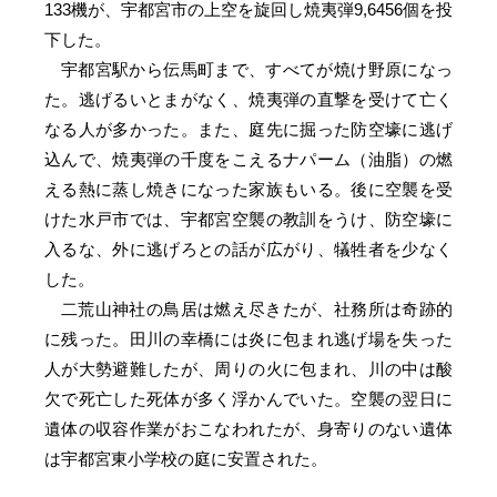
133機が、宇都宮市の上空を旋回し焼夷弾9,6456個を投
下した。
宇都宮駅から伝馬町まで、すべてが焼け野原になっ
た。逃げるいとまがなく、焼夷弾の直撃を受けて亡く
なる人が多かった。また、庭先に掘った防空壕に逃げ
込んで、焼夷弾の千度をこえるナパーム（油脂）の燃
える熱に蒸し焼きになった家族もいる。後に空襲を受
けた水戸市では、宇都宮空襲の教訓をうけ、防空壕に
入るな、外に逃げろとの話が広がり、犠牲者を少なく
した。
二荒山神社の鳥居は燃え尽きたが、社務所は奇跡的
に残った。田川の幸橋には炎に包まれ逃げ場を失った
人が大勢避難したが、周りの火に包まれ、川の中は酸
欠で死亡した死体が多く浮かんでいた。空襲の翌日に
遺体の収容作業がおこなわれたが、身寄りのない遺体
は宇都宮東小学校の庭に安置された。