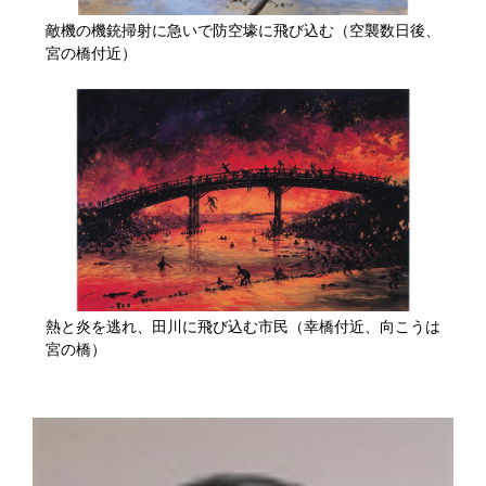
敵機の機銃掃射に急いで防空壕に飛び込む（空襲数日後、
宮の橋付近）
熱と炎を逃れ、田川に飛び込む市民（幸橋付近、向こうは
宮の橋）