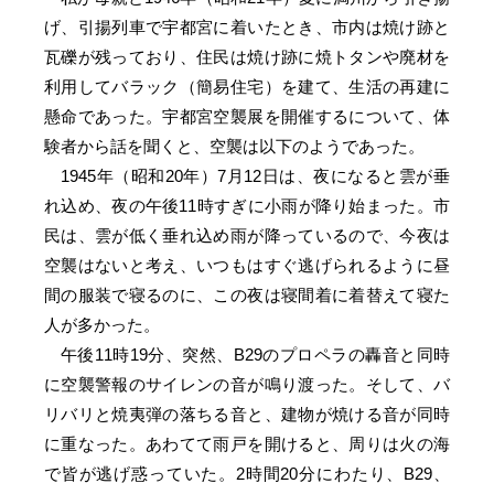
げ、引揚列車で宇都宮に着いたとき、市内は焼け跡と
瓦礫が残っており、住民は焼け跡に焼トタンや廃材を
利用してバラック（簡易住宅）を建て、生活の再建に
懸命であった。宇都宮空襲展を開催するについて、体
験者から話を聞くと、空襲は以下のようであった。
1945年（昭和20年）7月12日は、夜になると雲が垂
れ込め、夜の午後11時すぎに小雨が降り始まった。市
民は、雲が低く垂れ込め雨が降っているので、今夜は
空襲はないと考え、いつもはすぐ逃げられるように昼
間の服装で寝るのに、この夜は寝間着に着替えて寝た
人が多かった。
午後11時19分、突然、B29のプロペラの轟音と同時
に空襲警報のサイレンの音が鳴り渡った。そして、バ
リバリと焼夷弾の落ちる音と、建物が焼ける音が同時
に重なった。あわてて雨戸を開けると、周りは火の海
で皆が逃げ惑っていた。2時間20分にわたり、B29、