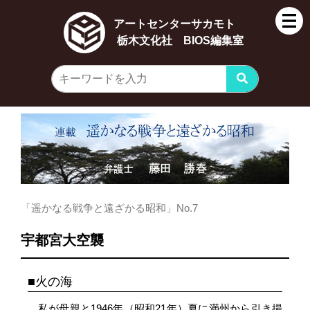
アートセンターサカモト
栃木文化社 BIOS編集室
「遥かなる戦争と遠ざかる昭和」No.7
宇都宮大空襲
火の海
私が母親と1946年（昭和21年）夏に満州から引き揚