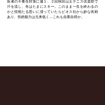
医者の不養生対策に週１、２回秋田山王テニス倶楽部で
汗を流し、冬はたまにスキー。このまま一生を終わるの
かと忸怩たる思いに浸っていたらビオス社から妙な依頼
あり、拒絶能力は元来低く…これも自業自得か。