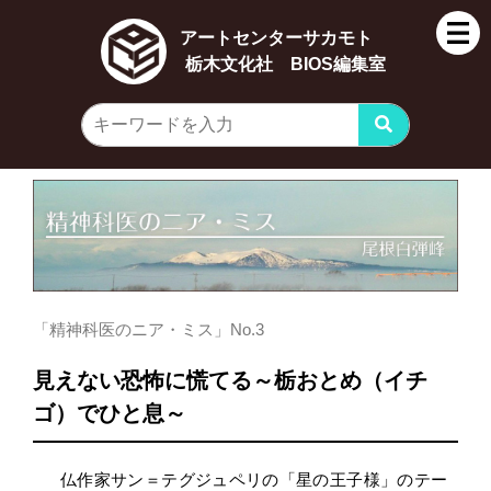
アートセンターサカモト
栃木文化社 BIOS編集室
「精神科医のニア・ミス」No.3
見えない恐怖に慌てる～栃おとめ（イチ
ゴ）でひと息～
仏作家サン＝テグジュペリの「星の王子様」のテー