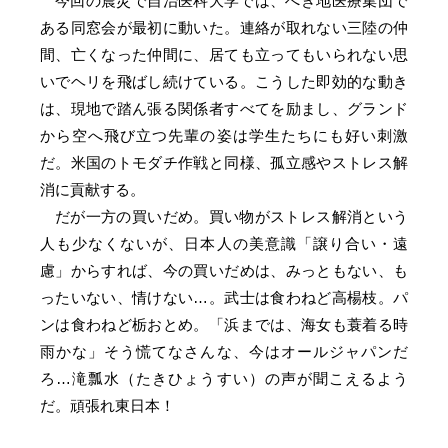
今回の震災で自治医科大学では、へき地医療集団で
ある同窓会が最初に動いた。連絡が取れない三陸の仲
間、亡くなった仲間に、居ても立ってもいられない思
いでヘリを飛ばし続けている。こうした即効的な動き
は、現地で踏ん張る関係者すべてを励まし、グランド
から空へ飛び立つ先輩の姿は学生たちにも好い刺激
だ。米国のトモダチ作戦と同様、孤立感やストレス解
消に貢献する。
だが一方の買いだめ。買い物がストレス解消という
人も少なくないが、日本人の美意識「譲り合い・遠
慮」からすれば、今の買いだめは、みっともない、も
ったいない、情けない…。武士は食わねど高楊枝。パ
ンは食わねど栃おとめ。「浜までは、海女も蓑着る時
雨かな」そう慌てなさんな、今はオールジャパンだ
ろ…滝瓢水（たきひょうすい）の声が聞こえるよう
だ。頑張れ東日本！