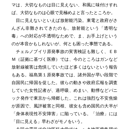
マは、大切なものは目に見えない、和風に味付けすれ
ば、大切なものは心眼で見極めよと言ったところか。
目に見えないといえば放射能汚染。東電と政府がさ
んざん非難されてきたのも、放射能という「透明な
毒」への対応が不透明なためで、ま、お手上げという
のが本音かもしれないが、何とも困った事態である。
チェルノブイリ原発事故の実害検証も難しく、ＥＢ
Ｍ（証拠に基づく医療）では、今のところはガンなど
放射線被害は危惧していたほど多くはないという報告
もある。福島第１原発事故では、諸外国が早い段階で
自国民に帰国を促した。彼らの動きや政府広報を調査
していた女性記者が、過呼吸、めまい、動悸などパニ
ック発作で東京から帰郷した。これは強烈な不安焦燥
が原因で、風評被害と同根、彼女も含め国民の大半が
「身体表現性不安障害」に陥っている。「治療」には
「目に見える」早わざがモノをいう。