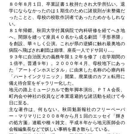
８０年８月１日、卒業証書１枚持たされ大学所払い。退
学にならなかったのは１期生のために諸規則が未整備だ
ったことと、母校の校歌作詞者であったためかもしれな
い。
８１年帰郷、秋田大学付属病院で内科研修を経てへき地
へ。間隙を縫って座員４０名から成る劇団「手形界隈」
を創設、華々しく公演。これが県の逆鱗に触れ最奥地の
病院へ飛ばされ劇団は崩壊、座長一人でドサ回り…。
９３年に自治医大の義務年限１２年を修了（在学期間の
１倍半。普通９年）。２０００年４月、母校地下にあっ
た「アートインホスピタル」に由来した名称の心療内科
「ハートインクリニック」開業。廃業後のカフェ転用に
備え待合室をギャラリー化した。
地元の路上ミュージカルで数年脚本演出、ＰＴＡ会長、
町内会や神社の役員など本業退避的な諸活動を続けて今
日に至る。
主な著作は、何もない。秋田魁新報社のフリーペーパ
ー・マリマリに２００８年から月１回のエッセイ「輝き
の処方箋」連載や種々雑文、平成８年から地元医師会の
会報編集長などで妖しい事柄を書き散らしている。