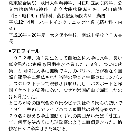
湖東総合病院、秋田大学精神科、阿仁町立病院内科、公
立角館病院精神科、市立大曲病院精神科、杉山病院
（旧・昭和町）精神科、藤原記念病院内科 勤務
平成12年4月 ハートインクリニック開業（精神科・内
科）
平成16年～20年度 大久保小学校、羽城中学校ＰＴＡ会
長
プロフィール
１９７２年、第１期生として自治医科大学に入学。長い
低空飛行の進級も同期生が卒業した７８年、ついに落
第。と同時に大学に無断で４月のパリへ。だが程なく国
際血液学会に渡仏された当時の学長と学部長にモンパル
ナスのレストランで説教され取り乱し、パスポートと帰
国チケットの盗難にあい、なぜか米国経由で帰国したの
は８月だった。
ところが今の随想舎のＯ氏やビオス社のＳ氏らの誘いで
７９年、宇都宮でライブハウス仮面館の経営を始めた。
２０名を越える学生運動くずれの集団がいわば「株主」
で、何事を決めるにも現政権のように面倒臭かった。愉
快な日々に卒業はまた延びる。