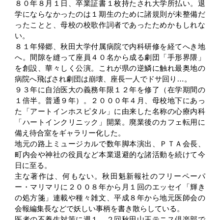
８０年８月１日、卒業証書１枚持たされ大学所払い。退
学にならなかったのは１期生のために諸規則が未整備だ
ったことと、母校の校歌作詞者であったためかもしれな
い。
８１年帰郷、秋田大学付属病院で内科研修を経てへき地
へ。間隙を縫って座員４０名から成る劇団「手形界隈」
を創設、華々しく公演。これが県の逆鱗に触れ最奥地の
病院へ飛ばされ劇団は崩壊、座長一人でドサ回り…。
９３年に自治医大の義務年限１２年を修了（在学期間の
１倍半。普通９年）。２０００年４月、母校地下にあっ
た「アートインホスピタル」に由来した名称の心療内科
「ハートインクリニック」開業。廃業後のカフェ転用に
備え待合室をギャラリー化した。
地元の路上ミュージカルで数年脚本演出、ＰＴＡ会長、
町内会や神社の役員など本業退避的な諸活動を続けて今
日に至る。
主な著作は、何もない。秋田魁新報社のフリーペーパ
ー・マリマリに２００８年から月１回のエッセイ「輝き
の処方箋」連載や種々雑文、平成８年から地元医師会の
会報編集長などで妖しい事柄を書き散らしている。
医者の不養生対策に週１、２回秋田山王テニス倶楽部で