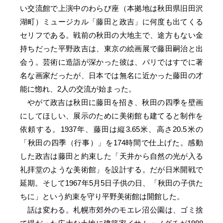
い交流館で上演中のわらび座（本拠地は秋田県旧田沢
湖町）ミュージカル「藤田と政吉」に何度も出てくる
セリフである。戦前の秋田の大地主で、途方もない金
持ちだった平野政吉は、東京の絵画展で藤田嗣治と出
会う。芸術に造詣が深かった彼は、パリではすでに著
名な画家だったが、日本では無名に近かった藤田の才
能に惚れ、2人の交流が始まった。
やがて政吉は秋田に藤田を招き、秋田の四季を壁画
にしてほしい、展示のために美術館も建てると制作を
依頼する。1937年、藤田は縦3.65米、高さ20.5米の
「秋田の四季（行事）」を174時間で仕上げた。感動
した政吉は藤田と約束した「天井から自然の光が入る
礼拝堂のような美術館」を設計する。だが日米開戦で
延期。そして1967年5月5日子供の日、「秋田の子供た
ちに」という約束を守り平野美術館は開館した。
話は変わる。札幌市郊外のモエレ沼公園は、ゴミ捨