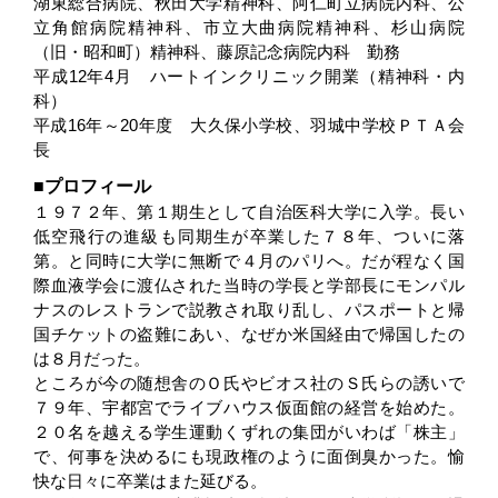
湖東総合病院、秋田大学精神科、阿仁町立病院内科、公
立角館病院精神科、市立大曲病院精神科、杉山病院
（旧・昭和町）精神科、藤原記念病院内科 勤務
平成12年4月 ハートインクリニック開業（精神科・内
科）
平成16年～20年度 大久保小学校、羽城中学校ＰＴＡ会
長
プロフィール
１９７２年、第１期生として自治医科大学に入学。長い
低空飛行の進級も同期生が卒業した７８年、ついに落
第。と同時に大学に無断で４月のパリへ。だが程なく国
際血液学会に渡仏された当時の学長と学部長にモンパル
ナスのレストランで説教され取り乱し、パスポートと帰
国チケットの盗難にあい、なぜか米国経由で帰国したの
は８月だった。
ところが今の随想舎のＯ氏やビオス社のＳ氏らの誘いで
７９年、宇都宮でライブハウス仮面館の経営を始めた。
２０名を越える学生運動くずれの集団がいわば「株主」
で、何事を決めるにも現政権のように面倒臭かった。愉
快な日々に卒業はまた延びる。