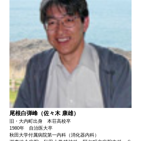
尾根白弾峰（佐々木 康雄）
旧・大内町出身 本荘高校卒
1980年 自治医大卒
秋田大学付属病院第一内科（消化器内科）