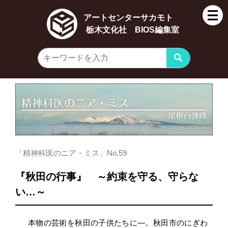
アートセンターサカモト
栃木文化社 BIOS編集室
「精神科医のニア・ミス」No.59
『秋田の行事』 ～約束を守る、守らな
い…～
本物の芸術を秋田の子供たちに―。秋田市のにぎわ