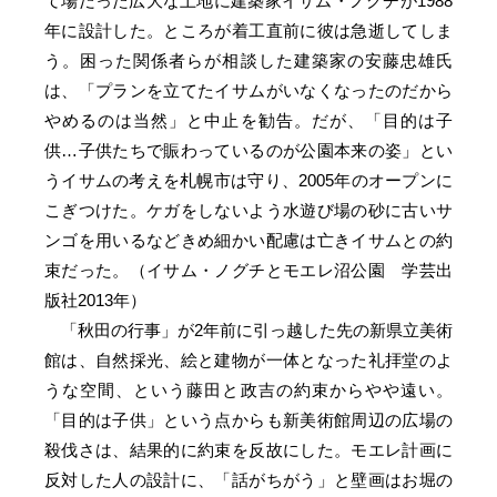
て場だった広大な土地に建築家イサム・ノグチが1988
年に設計した。ところが着工直前に彼は急逝してしま
う。困った関係者らが相談した建築家の安藤忠雄氏
は、「プランを立てたイサムがいなくなったのだから
やめるのは当然」と中止を勧告。だが、「目的は子
供…子供たちで賑わっているのが公園本来の姿」とい
うイサムの考えを札幌市は守り、2005年のオープンに
こぎつけた。ケガをしないよう水遊び場の砂に古いサ
ンゴを用いるなどきめ細かい配慮は亡きイサムとの約
束だった。（イサム・ノグチとモエレ沼公園 学芸出
版社2013年）
「秋田の行事」が2年前に引っ越した先の新県立美術
館は、自然採光、絵と建物が一体となった礼拝堂のよ
うな空間、という藤田と政吉の約束からやや遠い。
「目的は子供」という点からも新美術館周辺の広場の
殺伐さは、結果的に約束を反故にした。モエレ計画に
反対した人の設計に、「話がちがう」と壁画はお堀の