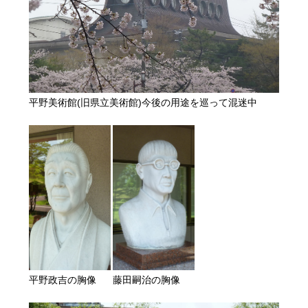
平野美術館(旧県立美術館)今後の用途を巡って混迷中
平野政吉の胸像
藤田嗣治の胸像