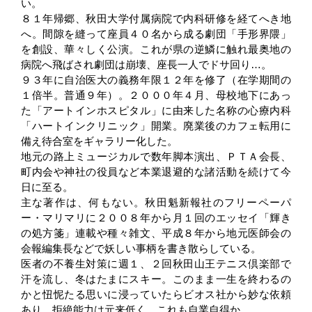
い。
８１年帰郷、秋田大学付属病院で内科研修を経てへき地
へ。間隙を縫って座員４０名から成る劇団「手形界隈」
を創設、華々しく公演。これが県の逆鱗に触れ最奥地の
病院へ飛ばされ劇団は崩壊、座長一人でドサ回り…。
９３年に自治医大の義務年限１２年を修了（在学期間の
１倍半。普通９年）。２０００年４月、母校地下にあっ
た「アートインホスピタル」に由来した名称の心療内科
「ハートインクリニック」開業。廃業後のカフェ転用に
備え待合室をギャラリー化した。
地元の路上ミュージカルで数年脚本演出、ＰＴＡ会長、
町内会や神社の役員など本業退避的な諸活動を続けて今
日に至る。
主な著作は、何もない。秋田魁新報社のフリーペーパ
ー・マリマリに２００８年から月１回のエッセイ「輝き
の処方箋」連載や種々雑文、平成８年から地元医師会の
会報編集長などで妖しい事柄を書き散らしている。
医者の不養生対策に週１、２回秋田山王テニス倶楽部で
汗を流し、冬はたまにスキー。このまま一生を終わるの
かと忸怩たる思いに浸っていたらビオス社から妙な依頼
あり、拒絶能力は元来低く…これも自業自得か。