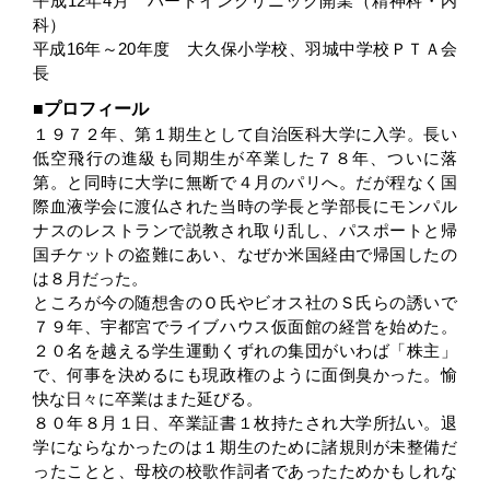
平成12年4月 ハートインクリニック開業（精神科・内
科）
平成16年～20年度 大久保小学校、羽城中学校ＰＴＡ会
長
プロフィール
１９７２年、第１期生として自治医科大学に入学。長い
低空飛行の進級も同期生が卒業した７８年、ついに落
第。と同時に大学に無断で４月のパリへ。だが程なく国
際血液学会に渡仏された当時の学長と学部長にモンパル
ナスのレストランで説教され取り乱し、パスポートと帰
国チケットの盗難にあい、なぜか米国経由で帰国したの
は８月だった。
ところが今の随想舎のＯ氏やビオス社のＳ氏らの誘いで
７９年、宇都宮でライブハウス仮面館の経営を始めた。
２０名を越える学生運動くずれの集団がいわば「株主」
で、何事を決めるにも現政権のように面倒臭かった。愉
快な日々に卒業はまた延びる。
８０年８月１日、卒業証書１枚持たされ大学所払い。退
学にならなかったのは１期生のために諸規則が未整備だ
ったことと、母校の校歌作詞者であったためかもしれな