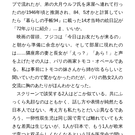
プで流れたが、弟の大月ウルフ氏を床屋へ連れて行っ
たのが1946年頃と推測され、84、5才かと計算してい
たら『暮らしの手帳94』に載った14才当時の絵日記が
「72年ぶりに紹介」…ま、いいか。
映画の冒頭、フジコは「今日はお友だちが来るの」
と朝から準備に余念がない。そして部屋に現れたの
は……隣座席の妻と長女が「えっ？」「あら！」と声
を上げたその人は、パリの画家トモコ・オベールであ
る。私は事前にトモコの妹さんから姉が出るらしいと
聞いていたので驚かなかったのだが、パリの熟女2人の
交流に胸のあたりがほんわかとなった。
スクリーンで談笑する2人はどこか似ている。共にふ
っくら丸顔なのはともかく、話し方や表情が純然たる
日本人ではない。考え方も私たちとだいぶ異なるであ
ろう。一卵性双生児は同じ国で育てば離れていても大
きな差異は生じないが、1人が日本で、もう1人が欧米
で育つと双子らしくなくなるという話を医学会で聞い