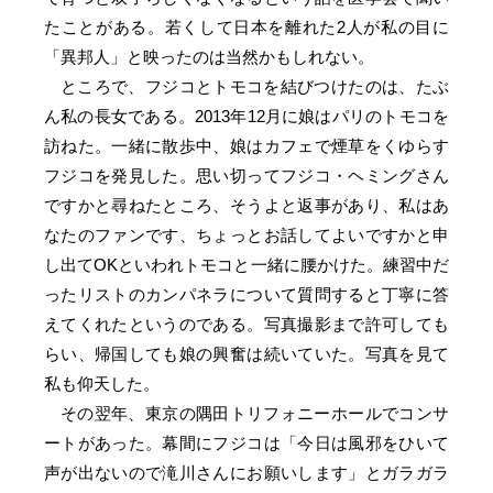
たことがある。若くして日本を離れた2人が私の目に
「異邦人」と映ったのは当然かもしれない。
ところで、フジコとトモコを結びつけたのは、たぶ
ん私の長女である。2013年12月に娘はパリのトモコを
訪ねた。一緒に散歩中、娘はカフェで煙草をくゆらす
フジコを発見した。思い切ってフジコ・ヘミングさん
ですかと尋ねたところ、そうよと返事があり、私はあ
なたのファンです、ちょっとお話してよいですかと申
し出てOKといわれトモコと一緒に腰かけた。練習中だ
ったリストのカンパネラについて質問すると丁寧に答
えてくれたというのである。写真撮影まで許可しても
らい、帰国しても娘の興奮は続いていた。写真を見て
私も仰天した。
その翌年、東京の隅田トリフォニーホールでコンサ
ートがあった。幕間にフジコは「今日は風邪をひいて
声が出ないので滝川さんにお願いします」とガラガラ