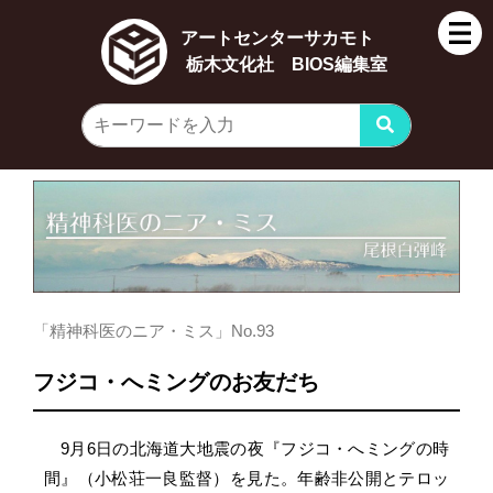
アートセンターサカモト
栃木文化社 BIOS編集室
「精神科医のニア・ミス」No.93
フジコ・へミングのお友だち
9月6日の北海道大地震の夜『フジコ・へミングの時
間』（小松荘一良監督）を見た。年齢非公開とテロッ