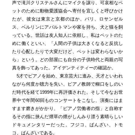
声で滝川クリステルさんにマイクを譲り、可哀相なペ
ットのために動物愛護協会へ寄付を宜しくと呼びかけ
たが、彼女は東京と京都のほか、パリ、ロサンゼル
ス、ベルリンにアパルトマンや家を持ち、犬と猫を飼
っている。世話は友人知人に依頼し、私はペットのた
めに働くといい、「人間の子供は大きくなると反抗し
たり心配したりで大変だけど、ペットは変わらないか
ら」という。どの部屋にも自分の子供時代と両親の写
真を飾ってあった。アイデンティティーの確認か。
5才でピアノを始め、東京芸大に進み、天才といわれ
ながら何度か聴力を失い、ピアノ教師で糊口をしのい
だ時代を経て1999年に再評価された。そして今なお世
界中で年間60回ものコンサートをこなし、演奏にはま
すます磨きがかかり、「ピアノ労働者の指」と自称す
るその指に挟んだ煙草の煙がしんみり漂う素晴らしい
ドキュメンタリーだった。フジコ、ばんざい、トモ
コ、ばんざいである。