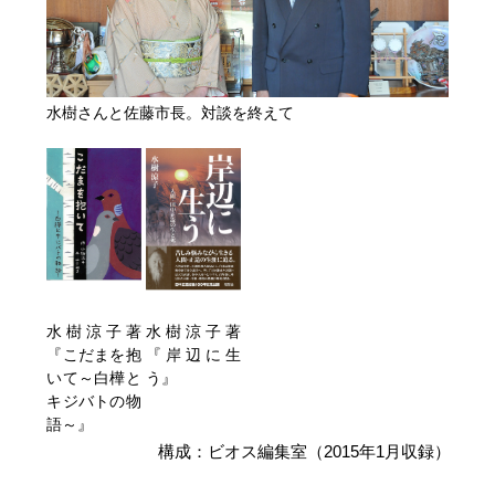
水樹さんと佐藤市長。対談を終えて
水樹涼子著
水樹涼子著
『こだまを抱
『岸辺に生
いて～白樺と
う』
キジバトの物
語～』
構成：ビオス編集室（2015年1月収録）