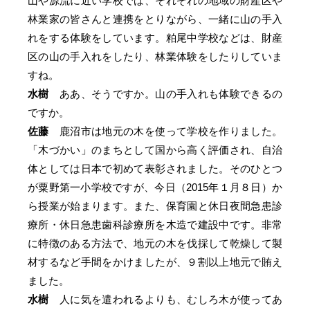
山や源流に近い学校では、それぞれの地域の財産区や
林業家の皆さんと連携をとりながら、一緒に山の手入
れをする体験をしています。粕尾中学校などは、財産
区の山の手入れをしたり、林業体験をしたりしていま
すね。
水樹
ああ、そうですか。山の手入れも体験できるの
ですか。
佐藤
鹿沼市は地元の木を使って学校を作りました。
「木づかい」のまちとして国から高く評価され、自治
体としては日本で初めて表彰されました。そのひとつ
が粟野第一小学校ですが、今日（2015年１月８日）か
ら授業が始まります。また、保育園と休日夜間急患診
療所・休日急患歯科診療所を木造で建設中です。非常
に特徴のある方法で、地元の木を伐採して乾燥して製
材するなど手間をかけましたが、９割以上地元で賄え
ました。
水樹
人に気を遣われるよりも、むしろ木が使ってあ