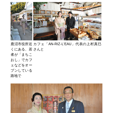
鹿沼市役所近
カフェ「AN-RIZ-L'EAU」代表の上村真巳
くにある、若
さんと
者が「まちこ
おし」でカフ
ェなどをオー
プンしている
路地で