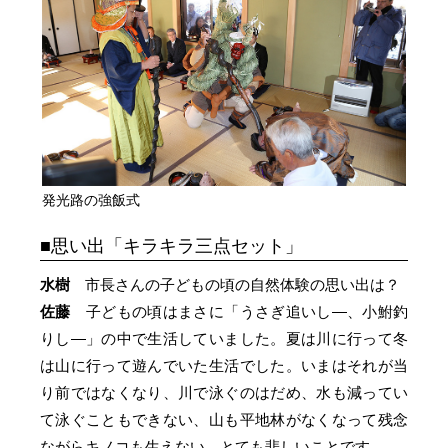
発光路の強飯式
思い出「キラキラ三点セット」
水樹
市長さんの子どもの頃の自然体験の思い出は？
佐藤
子どもの頃はまさに「うさぎ追いし―、小鮒釣
りし―」の中で生活していました。夏は川に行って冬
は山に行って遊んでいた生活でした。いまはそれが当
り前ではなくなり、川で泳ぐのはだめ、水も減ってい
て泳ぐこともできない、山も平地林がなくなって残念
ながらキノコも生えない。とても悲しいことです。