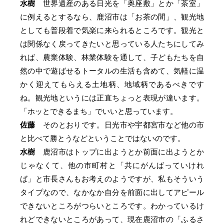
水樹
世界遺産のある日光を「奥座敷」とか「茶室」
に例えるとするなら、鹿沼市は「お茶の間」、観光地
としても普段着で気楽に来られるところです。観光と
は関係なく戻ってきたいと思っている人たちにしてみ
れば、農業体験、林業体験を通して、子どもたちを自
然の中で遊ばせるトータルの生活も含めて、気軽に温
かく迎えてもらえる土地柄、地域柄であるべきです
ね。観光地というには正直ちょっと表現が違います。
「ホッとできるまち」でいいと思っています。
佐藤
そのとおりです。日光市や宇都宮市など他の市
と比べて勝とうなどということではないのです。
水樹
鹿沼市はトップに出ようとか前面に出ようとか
じゃなくて、他の市町村と「共にがんばっていけれ
ば」と市長さんもお考えのようですが、私もそういう
タイプなので、なかなか自分を前面に出してアピール
できないところがつらいところです。わかっているけ
れどできないところがあって、現在鹿沼市の「ふるさ