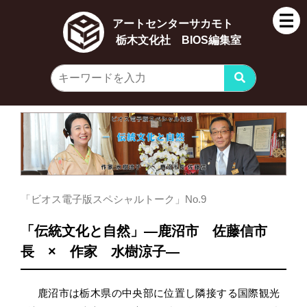
アートセンターサカモト
栃木文化社 BIOS編集室
「ビオス電子版スペシャルトーク」No.9
「伝統文化と自然」―鹿沼市 佐藤信市
長 × 作家 水樹涼子―
鹿沼市は栃木県の中央部に位置し隣接する国際観光