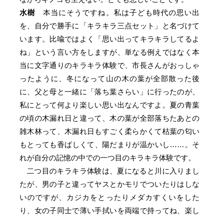
水樹
本当にそうですね。私は子ども時代の思い出
を、自分で勝手に「キラキラ三点セット」と名づけて
います。比喩ではよく「思い出ってキラキラしてるよ
ね」という言い方をしますが、単なる例えではなく本
当に文字通りのキラキラ体験で、市長さんがおっしゃ
ったように、冬になって山の木の葉が全部散った後
に、父と母と一緒に「落ち葉さらい」に行ったのが、
私にとって何より楽しい思い出なんですよ。夏の青葉
の頃の木漏れ日と違って、木の葉が全部落ちたあとの
雑木林って、木漏れ日もすごく柔らかくて枯葉の匂い
もとっても香ばしくて、陽だまりが温かいし……。そ
れが自分の記憶の中での一つ目のキラキラ体験です。
二つ目のキラキラ体験は、夏になると川に入りまし
たが、男の子と違ってヤスとかモリでついたりはしな
いのですが、カジカをとったりメダカすくいをした
り、女の子同士で薄い手拭いを両端で持ってね、楽し