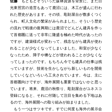
佐藤
もともとそういった森林資源を背景に、また日
光東照宮の造営もあって鹿沼には、木工が盛んに行わ
れた歴史があります。その頃、彫刻屋台が数多くつく
られ、町人文化の繁栄がみられました。そういう歴史
の流れで戦後の復興期には鹿沼でどんどん建具を作っ
て首都圏に送って非常に隆盛を極めた時代があったの
ですが、建築様式が変わって、残念ながら建具が使わ
れることが少なくなってしまいました。和室が少なく
なったため、障子や襖などが使われることが少なくな
ってしまったのです。もちろん今でも建具の仕事は残
っていますが、技術を生かしながら新しいものを開発
していくなどいろいろ工夫されています。今は、主に
首都圏向けですが、海外展開も重要ではないかと思っ
ています。将来、鹿沼の秋祭り、彫刻屋台がユネスコ
登録になると、それに付随して注目を集める下地はあ
るので、海外展開への取り組みが始まりました。
もう一つはサツキです。すでに何度も海外の展示会