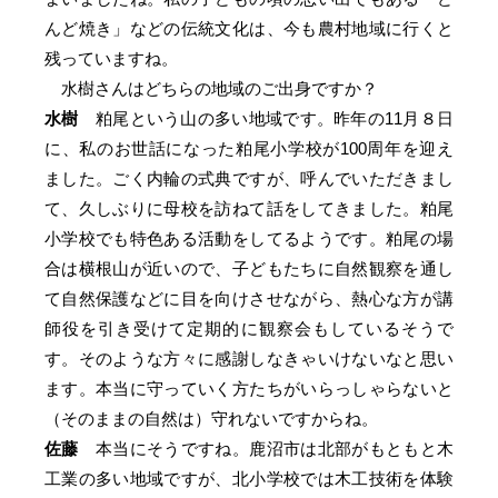
んど焼き」などの伝統文化は、今も農村地域に行くと
残っていますね。
水樹さんはどちらの地域のご出身ですか？
水樹
粕尾という山の多い地域です。昨年の11月８日
に、私のお世話になった粕尾小学校が100周年を迎え
ました。ごく内輪の式典ですが、呼んでいただきまし
て、久しぶりに母校を訪ねて話をしてきました。粕尾
小学校でも特色ある活動をしてるようです。粕尾の場
合は横根山が近いので、子どもたちに自然観察を通し
て自然保護などに目を向けさせながら、熱心な方が講
師役を引き受けて定期的に観察会もしているそうで
す。そのような方々に感謝しなきゃいけないなと思い
ます。本当に守っていく方たちがいらっしゃらないと
（そのままの自然は）守れないですからね。
佐藤
本当にそうですね。鹿沼市は北部がもともと木
工業の多い地域ですが、北小学校では木工技術を体験