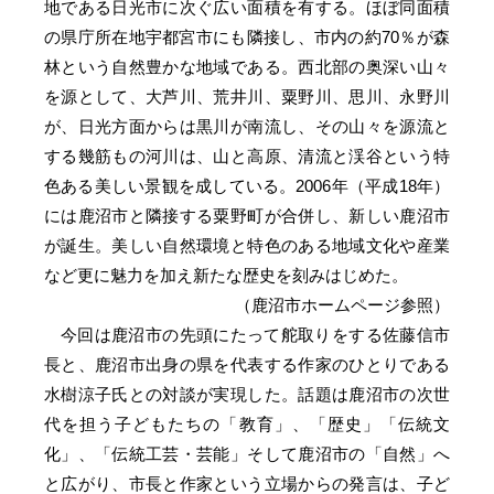
地である日光市に次ぐ広い面積を有する。ほぼ同面積
の県庁所在地宇都宮市にも隣接し、市内の約70％が森
林という自然豊かな地域である。西北部の奥深い山々
を源として、大芦川、荒井川、粟野川、思川、永野川
が、日光方面からは黒川が南流し、その山々を源流と
する幾筋もの河川は、山と高原、清流と渓谷という特
色ある美しい景観を成している。2006年（平成18年）
には鹿沼市と隣接する粟野町が合併し、新しい鹿沼市
が誕生。美しい自然環境と特色のある地域文化や産業
など更に魅力を加え新たな歴史を刻みはじめた。
（鹿沼市ホームページ参照）
今回は鹿沼市の先頭にたって舵取りをする佐藤信市
長と、鹿沼市出身の県を代表する作家のひとりである
水樹涼子氏との対談が実現した。話題は鹿沼市の次世
代を担う子どもたちの「教育」、「歴史」「伝統文
化」、「伝統工芸・芸能」そして鹿沼市の「自然」へ
と広がり、市長と作家という立場からの発言は、子ど