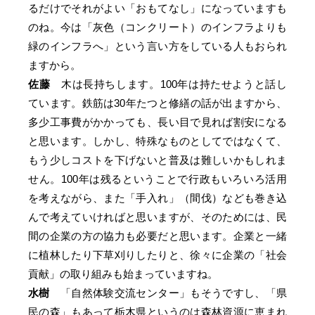
るだけでそれがよい「おもてなし」になっていますも
のね。今は「灰色（コンクリート）のインフラよりも
緑のインフラへ」という言い方をしている人もおられ
ますから。
佐藤
木は長持ちします。100年は持たせようと話し
ています。鉄筋は30年たつと修繕の話が出ますから、
多少工事費がかかっても、長い目で見れば割安になる
と思います。しかし、特殊なものとしてではなくて、
もう少しコストを下げないと普及は難しいかもしれま
せん。100年は残るということで行政もいろいろ活用
を考えながら、また「手入れ」（間伐）なども巻き込
んで考えていければと思いますが、そのためには、民
間の企業の方の協力も必要だと思います。企業と一緒
に植林したり下草刈りしたりと、徐々に企業の「社会
貢献」の取り組みも始まっていますね。
水樹
「自然体験交流センター」もそうですし、「県
民の森」もあって栃木県というのは森林資源に恵まれ