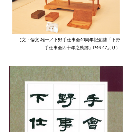
（文：倭文 雄一／下野手仕事会40周年記念誌『下野
手仕事会四十年之軌跡』P46-47より）