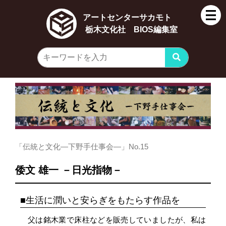
アートセンターサカモト
栃木文化社 BIOS編集室
「伝統と文化―下野手仕事会―」No.15
倭文 雄一 －日光指物－
生活に潤いと安らぎをもたらす作品を
父は銘木業で床柱などを販売していましたが、私は